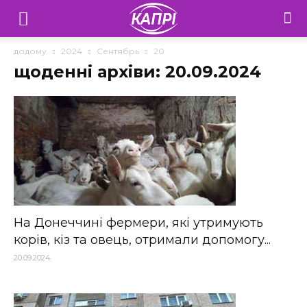
Телебачення
«Капрі»
додому
2024
Сентябрь
20
щоденні архіви: 20.09.2024
—
Новини
Донеччини
На Донеччині фермери, які утримують
корів, кіз та овець, отримали допомогу...
20.09.2024