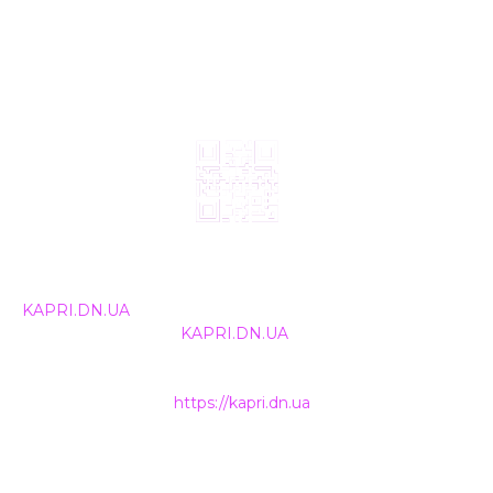
© 2024, ТОВ Телебачення «Капрі», усі права захищені.
Всі права на матеріали, що публікуються, належать
KAPRI.DN.UA
. Використання будь-якої інформації,
розміщеної на сайті
KAPRI.DN.UA
, іншими ЗМІ та
інтернет-ресурсами можливе лише за письмовою
згодою та обов'язкового розміщення прямого
гіперпосилання на
https://kapri.dn.ua
.
НАШІ КОНТАКТИ