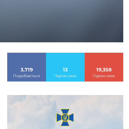
3,719
13
19,358
Подобається
Підписчики
Підписчики