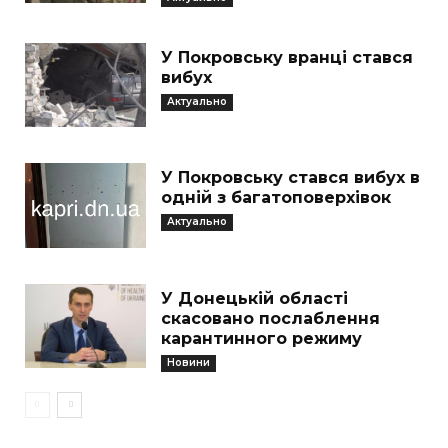
У Покровську вранці стався
вибух
Актуально
У Покровську стався вибух в
одній з багатоповерхівок
Актуально
У Донецькій області
скасовано послаблення
карантинного режиму
Новини