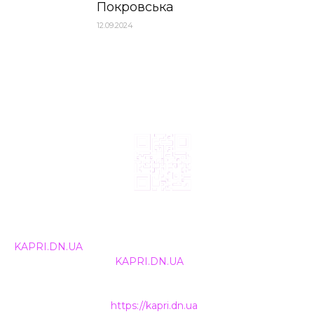
Покровська
12.09.2024
© 2024, ТОВ Телебачення «Капрі», усі права захищені.
Всі права на матеріали, що публікуються, належать
KAPRI.DN.UA
. Використання будь-якої інформації,
розміщеної на сайті
KAPRI.DN.UA
, іншими ЗМІ та
інтернет-ресурсами можливе лише за письмовою
згодою та обов'язкового розміщення прямого
гіперпосилання на
https://kapri.dn.ua
.