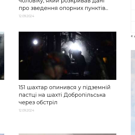
чоловіку, який розкривав дані
про зведення опорних пунктів...
12.09.2024
« 
151 шахтар опинився у підземній
пастці на шахті Добропільська
через обстріл
12.09.2024