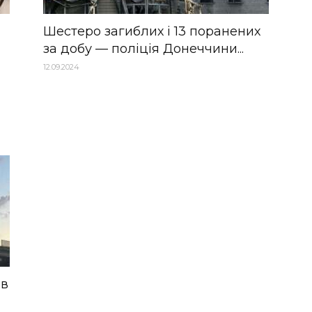
Шестеро загиблих і 13 поранених
за добу — поліція Донеччини...
12.09.2024
ив