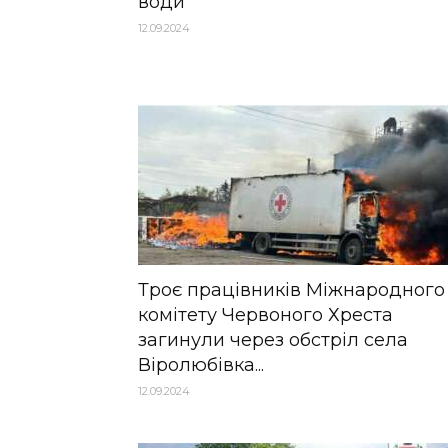
води
12.09.2024
Троє працівників Міжнародного
комітету Червоного Хреста
загинули через обстріл села
Віролюбівка...
12.09.2024