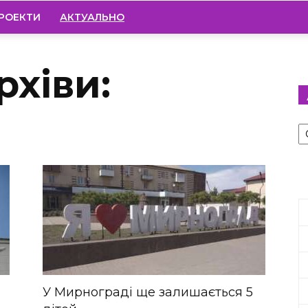
РОЕКТИ
АКТУАЛЬНО
рхіви:
А
У Мирнограді ще залишається 5