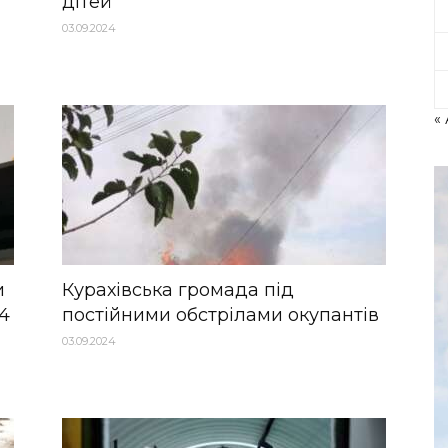
дітей
03.09.2024
« 
и
Курахівська громада під
 4
постійними обстрілами окупантів
03.09.2024