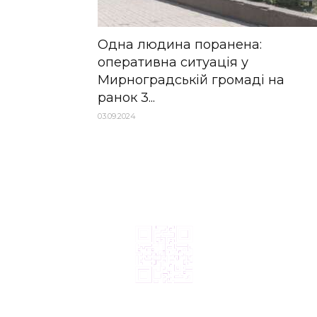
Одна людина поранена:
оперативна ситуація у
Мирноградській громаді на
ранок 3...
03.09.2024
© 2024, ТОВ Телебачення «Капрі», усі права захищені.