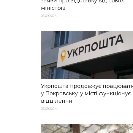
заяви про відставку від трьох
міністрів
03.09.2024
Укрпошта продовжує працюват
у Покровську: у місті функціонує
відділення
03.09.2024