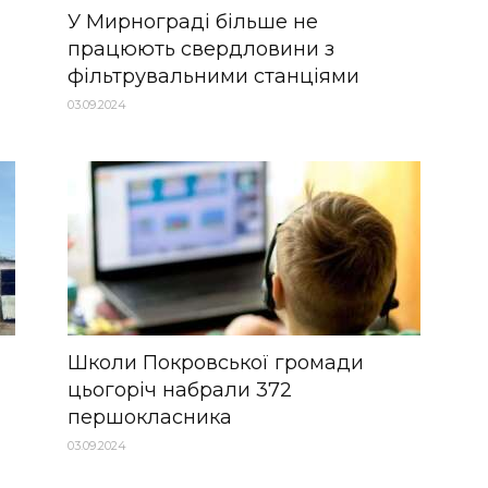
У Мирнограді більше не
працюють свердловини з
фільтрувальними станціями
03.09.2024
Школи Покровської громади
цьогоріч набрали 372
першокласника
03.09.2024