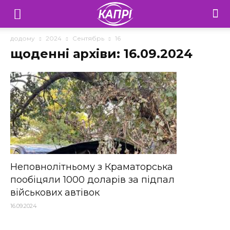
Телебачення
«Капрі»
додому
2024
Сентябрь
16
щоденні архіви: 16.09.2024
—
Новини
Донеччини
Неповнолітньому з Краматорська
пообіцяли 1000 доларів за підпал
військових автівок
16.09.2024