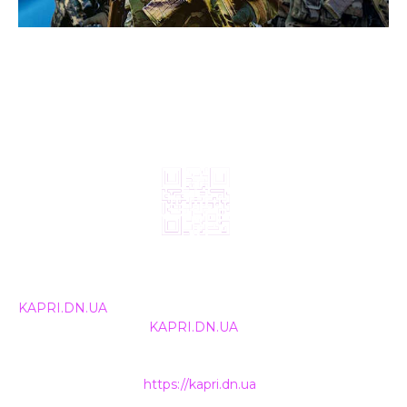
© 2024, ТОВ Телебачення «Капрі», усі права захищені.
Всі права на матеріали, що публікуються, належать
KAPRI.DN.UA
. Використання будь-якої інформації,
розміщеної на сайті
KAPRI.DN.UA
, іншими ЗМІ та
інтернет-ресурсами можливе лише за письмовою
згодою та обов'язкового розміщення прямого
гіперпосилання на
https://kapri.dn.ua
.