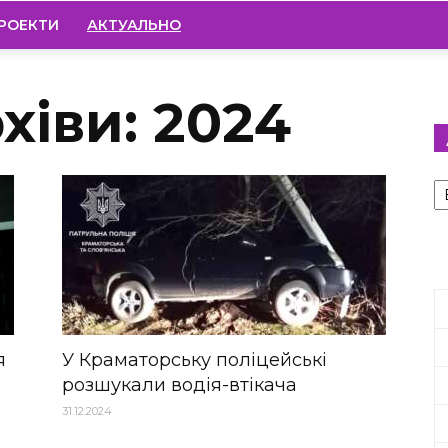
РОЕКТИ
АКТУАЛЬНО
хіви: 2024
А
я
У Краматорську поліцейські
розшукали водія-втікача
31.12.2024