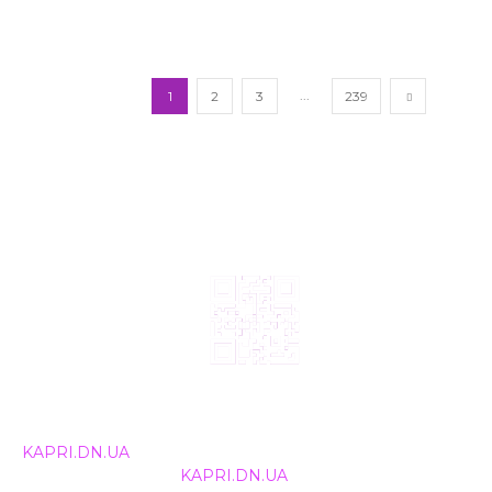
...
1
2
3
239
© 2024, ТОВ Телебачення «Капрі», усі права захищені.
Всі права на матеріали, що публікуються, належать
KAPRI.DN.UA
. Використання будь-якої інформації,
розміщеної на сайті
KAPRI.DN.UA
, іншими ЗМІ та