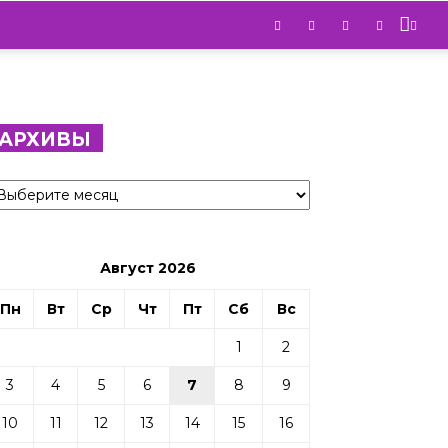
АРХИВЫ
рхивы
Август 2026
Пн
Вт
Ср
Чт
Пт
Сб
Вс
1
2
3
4
5
6
7
8
9
10
11
12
13
14
15
16