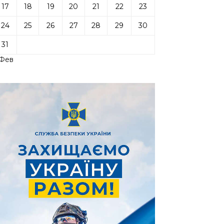
17
18
19
20
21
22
23
24
25
26
27
28
29
30
31
 Фев