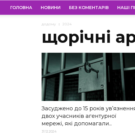
ГОЛОВНА
НОВИНИ
БЕЗ КОМЕНТАРІВ
НАШІ П
додому
2024
щорічні ар
Засуджено до 15 років ув’язненн
двох учасників агентурної
мережі, які допомагали...
31.12.2024