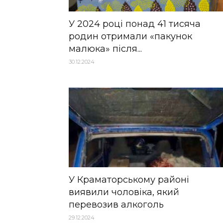
У 2024 році понад 41 тисяча
родин отримали «пакунок
малюка» після...
30.12.2024
У Краматорському районі
виявили чоловіка, який
перевозив алкоголь
29.12.2024