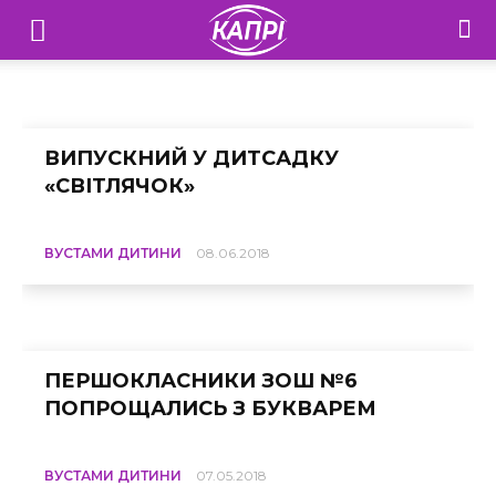
Вустами дитини
Телебачення
«Капрі»
додому
Цікаво знати
Вустами дитини
—
ВИПУСКНИЙ У ДИТСАДКУ
«СВІТЛЯЧОК»
Новини
Донеччини
ВУСТАМИ ДИТИНИ
08.06.2018
ПЕРШОКЛАСНИКИ ЗОШ №6
ПОПРОЩАЛИСЬ З БУКВАРЕМ
ВУСТАМИ ДИТИНИ
07.05.2018