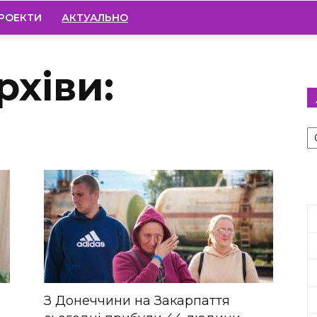
РОЕКТИ
АКТУАЛЬНО
рхіви:
А
З Донеччини на Закарпаття