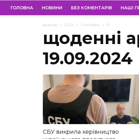
ГОЛОВНА
НОВИНИ
БЕЗ КОМЕНТАРІВ
НАШІ П
додому
2024
Сентябрь
19
щоденні а
19.09.2024
СБУ викрила керівництво