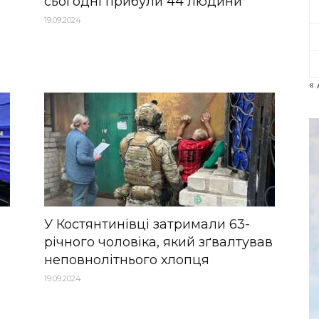
сьогодні прибули 44 людини
19.09.2024
« 
У Костянтинівці затримали 63-
річного чоловіка, який зґвалтував
неповнолітнього хлопця
19.09.2024