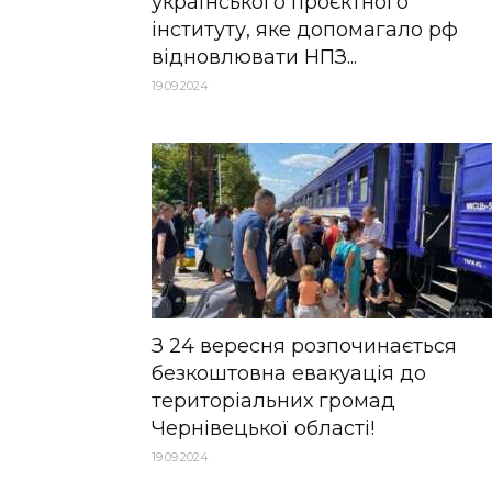
українського проєктного
інституту, яке допомагало рф
відновлювати НПЗ...
19.09.2024
З 24 вересня розпочинається
безкоштовна евакуація до
територіальних громад
Чернівецької області!
19.09.2024