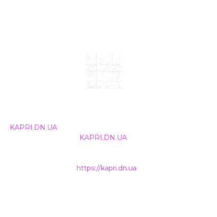
© 2024, ТОВ Телебачення «Капрі», усі права захищені.
Всі права на матеріали, що публікуються, належать
KAPRI.DN.UA
. Використання будь-якої інформації,
розміщеної на сайті
KAPRI.DN.UA
, іншими ЗМІ та
інтернет-ресурсами можливе лише за письмовою
згодою та обов'язкового розміщення прямого
гіперпосилання на
https://kapri.dn.ua
.
НАШІ КОНТАКТИ