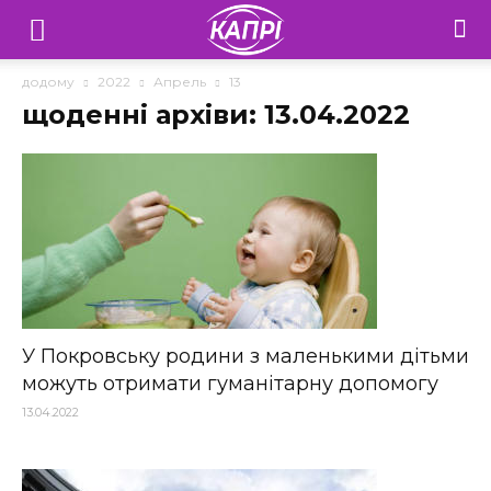
Телебачення
«Капрі»
додому
2022
Апрель
13
щоденні архіви: 13.04.2022
—
Новини
Донеччини
У Покровську родини з маленькими дітьми
можуть отримати гуманітарну допомогу
13.04.2022