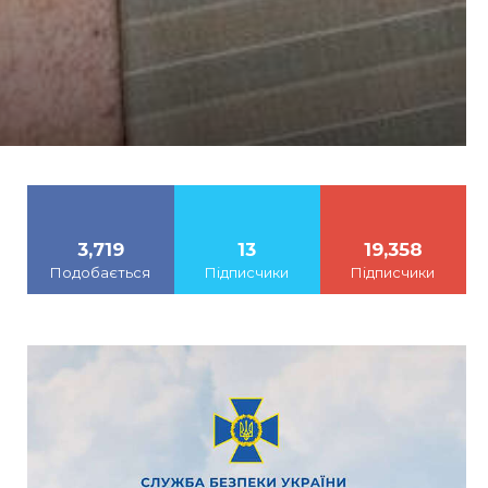
3,719
13
19,358
Подобається
Підписчики
Підписчики