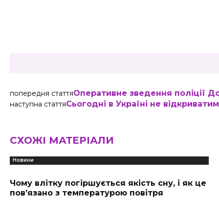
Share
Оперативне зведення поліції До
попередня стаття
Сьогодні в Україні не відкривати
наступна стаття
СХОЖІ МАТЕРІАЛИ
Новини
Чому влітку погіршується якість сну, і як це
пов’язано з температурою повітря