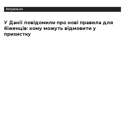
Актуально
У Данії повідомили про нові правила для
біженців: кому можуть відмовити у
прихистку