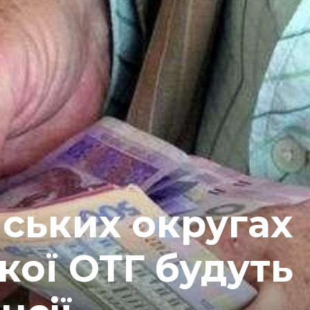
ських округах
ої ОТГ будуть