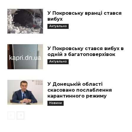
У Покровську вранці стався
вибух
Актуально
У Покровську стався вибух в
одній з багатоповерхівок
Актуально
У Донецькій області
скасовано послаблення
карантинного режиму
Новини