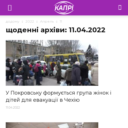
Телебачення
«Капрі»
додому
2022
Апрель
11
щоденні архіви: 11.04.2022
—
Новини
Донеччини
У Покровську формується група жінок і
дітей для евакуації в Чехію
11.04.2022