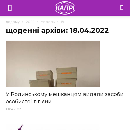
Телебачення
«Капрі»
додому
2022
Апрель
18
щоденні архіви: 18.04.2022
—
Новини
Донеччини
У Родинському мешканцям видали засоби
особистої гігієни
18.04.2022