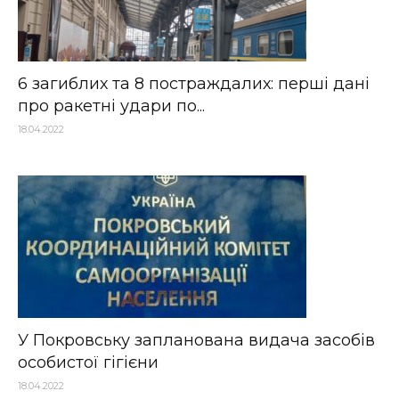
6 загиблих та 8 постраждалих: перші дані
про ракетні удари по...
18.04.2022
У Покровську запланована видача засобів
особистої гігієни
18.04.2022