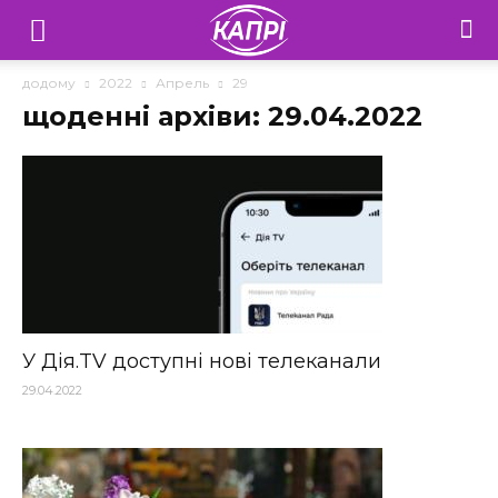
Телебачення
«Капрі»
додому
2022
Апрель
29
щоденні архіви: 29.04.2022
—
Новини
Донеччини
У Дія.TV доступні нові телеканали
29.04.2022