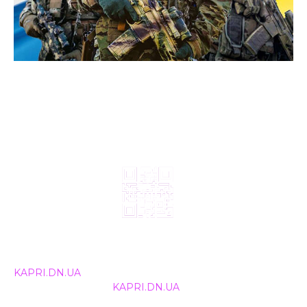
© 2024, ТОВ Телебачення «Капрі», усі права захищені.
Всі права на матеріали, що публікуються, належать
KAPRI.DN.UA
. Використання будь-якої інформації,
розміщеної на сайті
KAPRI.DN.UA
, іншими ЗМІ та
інтернет-ресурсами можливе лише за письмовою