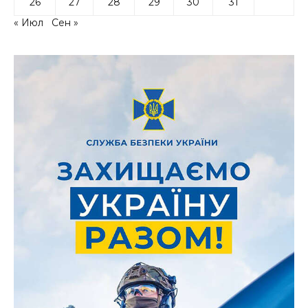
26
27
28
29
30
31
« Июл
Сен »