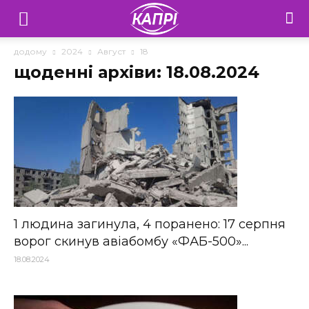
Телебачення
«Капрі»
додому
2024
Август
18
щоденні архіви: 18.08.2024
—
Новини
Донеччини
1 людина загинула, 4 поранено: 17 серпня
ворог скинув авіабомбу «ФАБ-500»...
18.08.2024