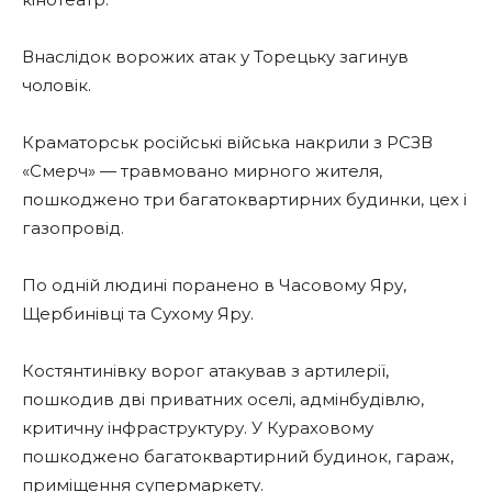
Внаслідок ворожих атак у Торецьку загинув
чоловік.
Краматорськ російські війська накрили з РСЗВ
«Смерч» — травмовано мирного жителя,
пошкоджено три багатоквартирних будинки, цех і
газопровід.
По одній людині поранено в Часовому Яру,
Щербинівці та Сухому Яру.
Костянтинівку ворог атакував з артилерії,
пошкодив дві приватних оселі, адмінбудівлю,
критичну інфраструктуру. У Кураховому
пошкоджено багатоквартирний будинок, гараж,
приміщення супермаркету.