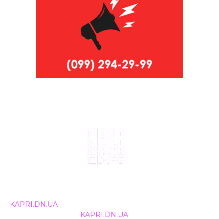
© 2024, ТОВ Телебачення «Капрі», усі права захищені.
Всі права на матеріали, що публікуються, належать
KAPRI.DN.UA
. Використання будь-якої інформації,
розміщеної на сайті
KAPRI.DN.UA
, іншими ЗМІ та