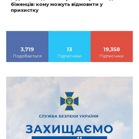
біженців: кому можуть відмовити у
прихистку
3,719
13
19,358
Подобається
Підписчики
Підписчики