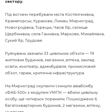
сектору.
Під вогнем перебували міста Костянтинівка,
Краматорськ, Курахове, Лиман, Мирноград,
Новогродівка, Торецьк, Часів Яр, селище
Щербинівка, села Ганнівка, Маркове, Михайлівка,
Сухий Яр, Трудове.
Руйнувань зазнали 33 цивільних об’єкти — 19
житлових будинків, магазини, аптека, заклад
освіти, кінотеатр, адмінбудівля, промисловий
об’єкт, гараж, критична інфраструктура.
На Мирноград окупанти скинули авіабомбу
«ФАБ-500» з модулем УМПК — вбили цивільну
особу, ще чотирьох поранили. Пошкоджено 6
багатоквартирних будинків, 2 магазини, аптеку,
кінотеатр.