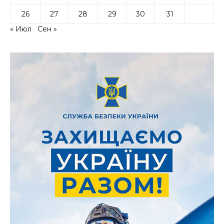
26
27
28
29
30
31
« Июл
Сен »