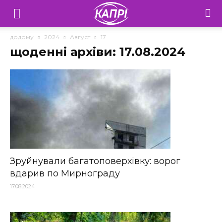
Телебачення
«Капрі»
додому
2024
Август
17
щоденні архіви: 17.08.2024
—
Новини
Донеччини
Зруйнували багатоповерхівку: ворог
вдарив по Мирнограду
17.08.2024