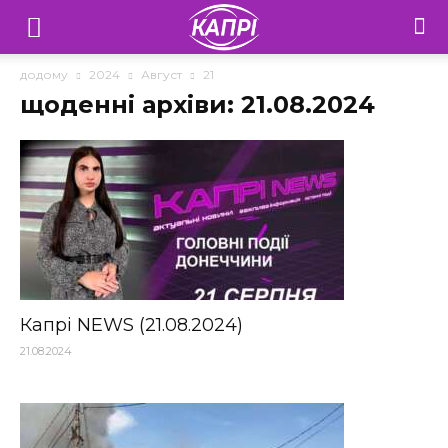
Телебачення
«Капрі»
додому
2024
Август
21
щоденні архіви: 21.08.2024
—
Новини
Донеччини
Капрі NEWS (21.08.2024)
21.08.2024