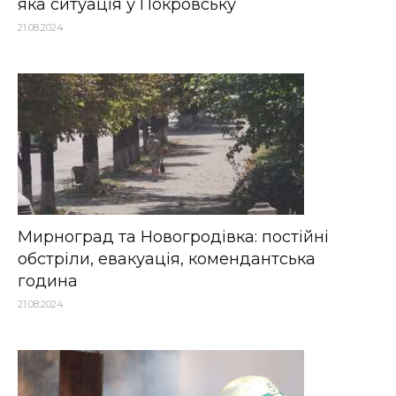
яка ситуація у Покровську
21.08.2024
Мирноград та Новогродівка: постійні
обстріли, евакуація, комендантська
година
21.08.2024