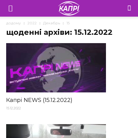
Телебачення
«Капрі»
додому
2022
Декабрь
15
щоденні архіви: 15.12.2022
—
Новини
Донеччини
Капрі NEWS (15.12.2022)
15.12.2022