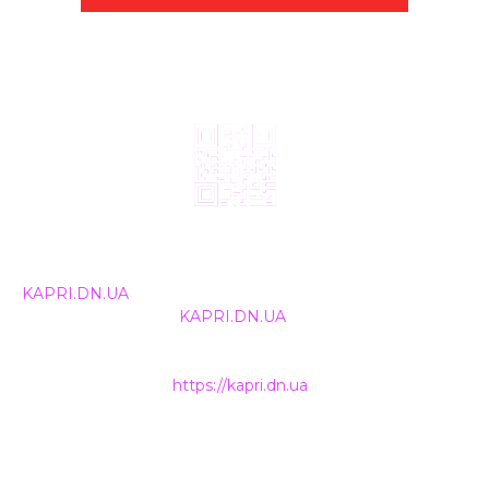
© 2024, ТОВ Телебачення «Капрі», усі права захищені.
Всі права на матеріали, що публікуються, належать
KAPRI.DN.UA
. Використання будь-якої інформації,
розміщеної на сайті
KAPRI.DN.UA
, іншими ЗМІ та
інтернет-ресурсами можливе лише за письмовою
згодою та обов'язкового розміщення прямого
гіперпосилання на
https://kapri.dn.ua
.
НАШІ КОНТАКТИ