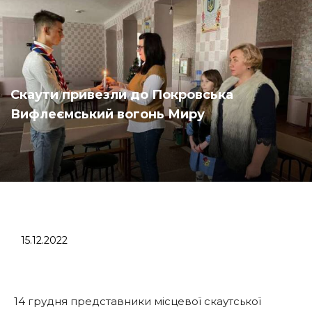
Скаути привезли до Покровська
Вифлеємський вогонь Миру
15.12.2022
14 грудня представники місцевої скаутської