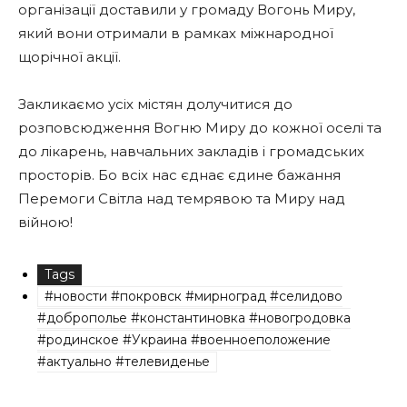
організації доставили у громаду Вогонь Миру,
який вони отримали в рамках міжнародної
щорічної акції.
Закликаємо усіх містян долучитися до
розповсюдження Вогню Миру до кожної оселі та
до лікарень, навчальних закладів і громадських
просторів. Бо всіх нас єднає єдине бажання
Перемоги Світла над темрявою та Миру над
війною!
Tags
#новости #покровск #мирноград #селидово
#доброполье #константиновка #новогродовка
#родинское #Украина #военноеположение
#актуально #телевиденье