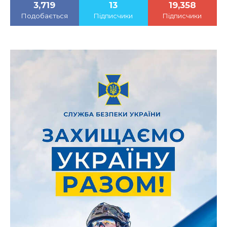
3,719
13
19,358
Подобається
Підписчики
Підписчики