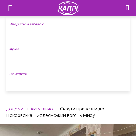
Телебачення
«Капрі»
Зворотній зв’язок
—
Архів
Новини
Донеччини
Контакти
додому
Актуально
Скаути привезли до
Покровська Вифлеємський вогонь Миру