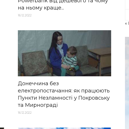
Powerbank від дешевого та чому
на ньому краще...
16.12.2022
«
Донеччина без
електропостачання: як працюють
Пункти Незламності у Покровську
та Мирнограді
16.12.2022