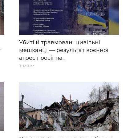
Убиті й травмовані цивільні
г
мешканці — результат воєнної
агресії росії на...
16.12.2022