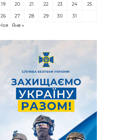
19
20
21
22
23
24
25
26
27
28
29
30
31
 Ноя
Янв »