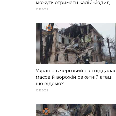
можуть отримати калій-йодид
16.12.2022
Україна в черговий раз піддала
масовій ворожій ракетній атаці:
що відомо?
16.12.2022