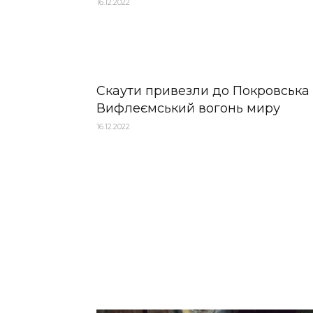
16.12.2022
Скаути привезли до Покровська
Вифлеємський вогонь миру
16.12.2022