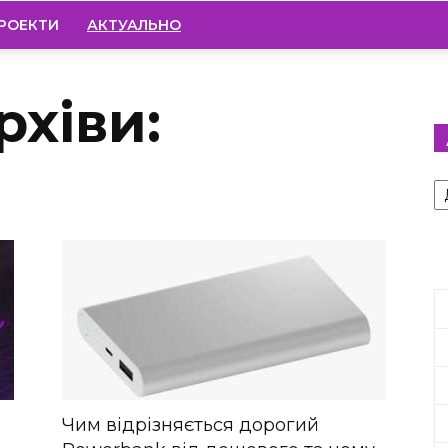
РОЕКТИ
АКТУАЛЬНО
рхіви:
А
Чим відрізняється дорогий