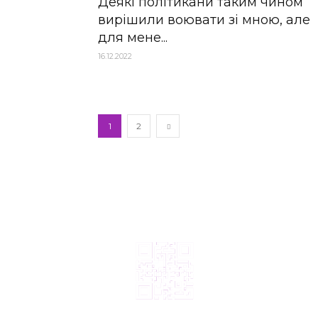
Деякі політикани таким чином
вирішили воювати зі мною, але
для мене...
16.12.2022
1
2