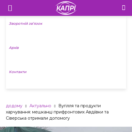
Телебачення
«Капрі»
Зворотній зв’язок
—
Архів
Новини
Донеччини
Контакти
додому
Актуально
Вугілля та продукти
харчування: мешканці прифронтових Авдіївки та
Сіверська отримали допомогу