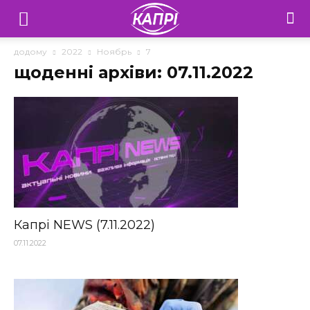
Телебачення
«Капрі»
додому
2022
Ноябрь
7
щоденні архіви: 07.11.2022
—
Новини
Донеччини
Капрі NEWS (7.11.2022)
07.11.2022