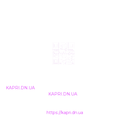
© 2024, ТОВ Телебачення «Капрі», усі права захищені.
Всі права на матеріали, що публікуються, належать
KAPRI.DN.UA
. Використання будь-якої інформації,
розміщеної на сайті
KAPRI.DN.UA
, іншими ЗМІ та
інтернет-ресурсами можливе лише за письмовою
згодою та обов'язкового розміщення прямого
гіперпосилання на
https://kapri.dn.ua
.