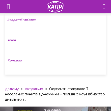
Телебачення
«Капрі»
Зворотній зв’язок
—
Архів
Новини
Донеччини
Контакти
додому
Актуально
Окупанти атакували 7
населених пунктів Донеччини – поліція фіксує вбивство
цивільних і...