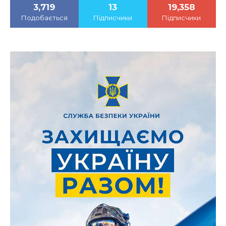
3,719
13
19,358
Подобається
Підписчики
Підписчики