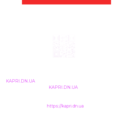
© 2024, ТОВ Телебачення «Капрі», усі права захищені.
Всі права на матеріали, що публікуються, належать
KAPRI.DN.UA
. Використання будь-якої інформації,
розміщеної на сайті
KAPRI.DN.UA
, іншими ЗМІ та
інтернет-ресурсами можливе лише за письмовою
згодою та обов'язкового розміщення прямого
гіперпосилання на
https://kapri.dn.ua
.
НАШІ КОНТАКТИ