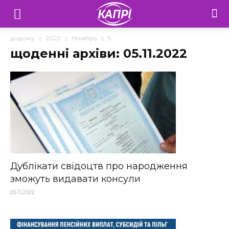
Телебачення
«Капрі»
додому
2022
Ноябрь
5
щоденні архіви: 05.11.2022
—
Новини
Донеччини
Дублікати свідоцтв про народження
зможуть видавати консули
05.11.2022