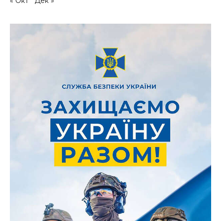
« Окт
Дек »