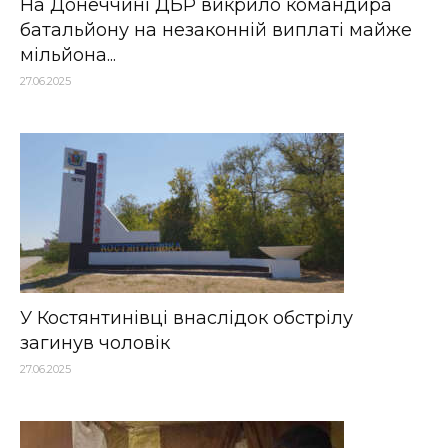
На Донеччині ДБР викрило командира
батальйону на незаконній виплаті майже
мільйона...
27.06.2025
У Костянтинівці внаслідок обстрілу
загинув чоловік
27.06.2025