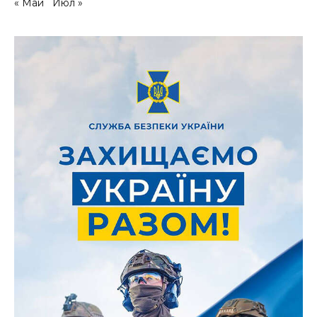
« Май
Июл »