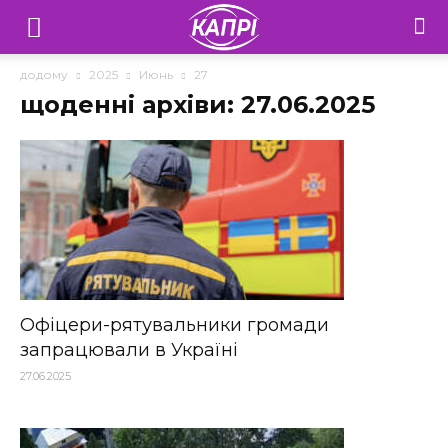
Телебачення
«Капрі»
додому
2025
Июнь
27
щоденні архіви: 27.06.2025
—
Новини
Донеччини
Офіцери-рятувальники громади
запрацювали в Україні
27.06.2025