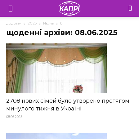
Телебачення
«Капрі»
додому
2025
Июнь
8
щоденні архіви: 08.06.2025
—
Новини
Донеччини
2708 нових сімей було утворено протягом
минулого тижня в Україні
08.06.2025