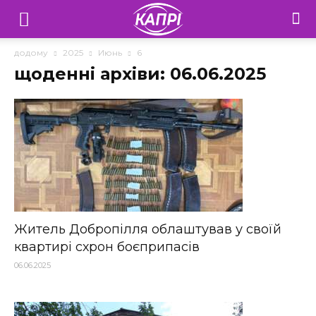
Телебачення
«Капрі»
додому
2025
Июнь
6
щоденні архіви: 06.06.2025
—
Новини
Донеччини
Житель Добропілля облаштував у своїй
квартирі схрон боєприпасів
06.06.2025