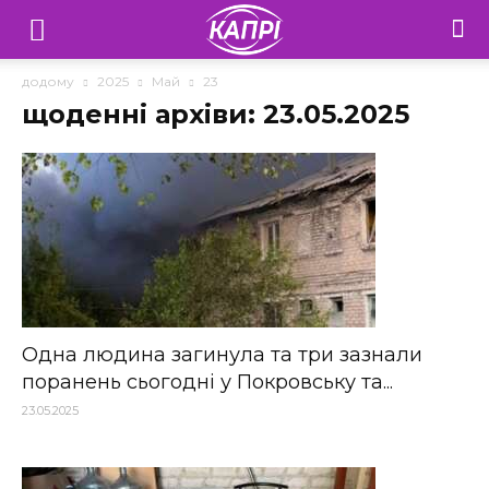
Телебачення
«Капрі»
додому
2025
Май
23
щоденні архіви: 23.05.2025
—
Новини
Донеччини
Одна людина загинула та три зазнали
поранень сьогодні у Покровську та...
23.05.2025