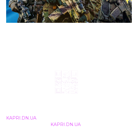
© 2024, ТОВ Телебачення «Капрі», усі права захищені.
Всі права на матеріали, що публікуються, належать
KAPRI.DN.UA
. Використання будь-якої інформації,
розміщеної на сайті
KAPRI.DN.UA
, іншими ЗМІ та
інтернет-ресурсами можливе лише за письмовою
згодою та обов'язкового розміщення прямого