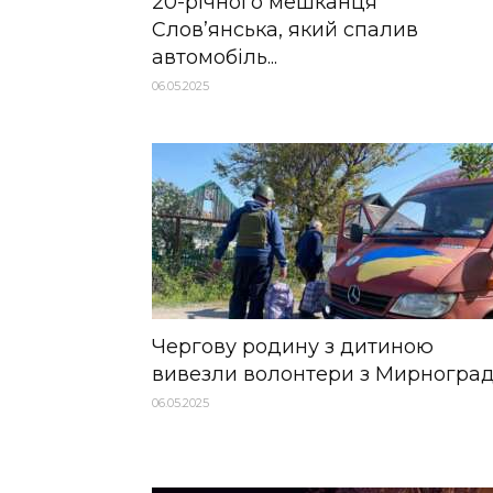
20-річного мешканця
Слов’янська, який спалив
автомобіль...
06.05.2025
Чергову родину з дитиною
вивезли волонтери з Мирногра
06.05.2025