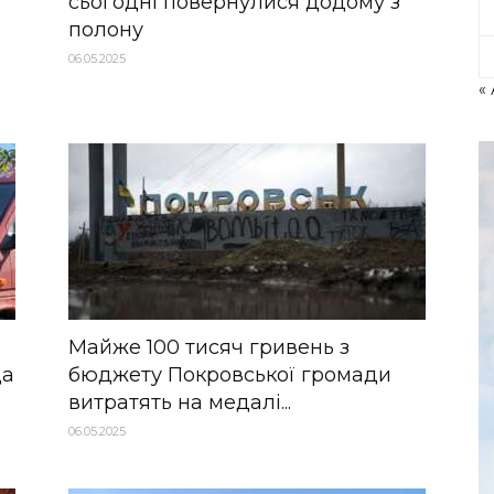
сьогодні повернулися додому з
полону
06.05.2025
«
Майже 100 тисяч гривень з
да
бюджету Покровської громади
витратять на медалі...
06.05.2025