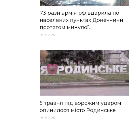
73 рази армія рф вдарила по
населених пунктах Донеччини
протягом минулої...
06.05.2025
5 травня під ворожим ударом
опинилося місто Родинське
06.05.2025