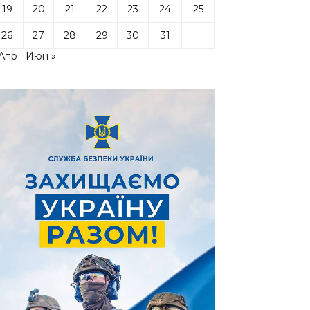
19
20
21
22
23
24
25
26
27
28
29
30
31
 Апр
Июн »