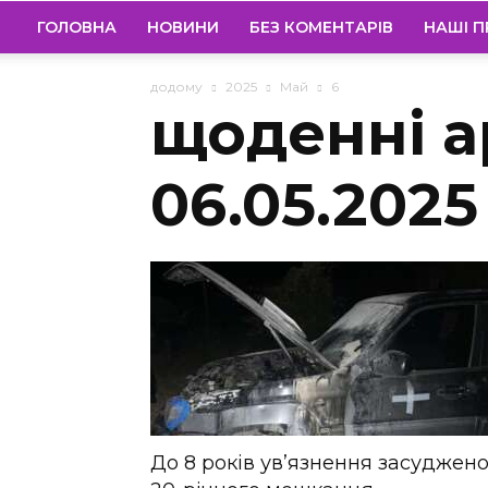
ГОЛОВНА
НОВИНИ
БЕЗ КОМЕНТАРІВ
НАШІ П
додому
2025
Май
6
щоденні а
06.05.2025
До 8 років ув’язнення засуджен