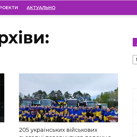
РОЕКТИ
АКТУАЛЬНО
рхіви:
А
о
205 українських військових