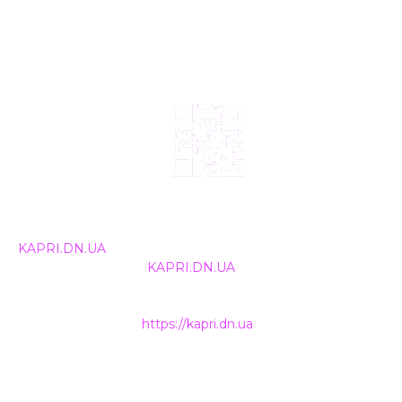
© 2024, ТОВ Телебачення «Капрі», усі права захищені.
Всі права на матеріали, що публікуються, належать
KAPRI.DN.UA
. Використання будь-якої інформації,
розміщеної на сайті
KAPRI.DN.UA
, іншими ЗМІ та
інтернет-ресурсами можливе лише за письмовою
згодою та обов'язкового розміщення прямого
гіперпосилання на
https://kapri.dn.ua
.