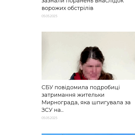
зазнали поранень внаслідок
ворожих обстрілів
05.05.2025
СБУ повідомила подробиці
затримання жительки
Мирнограда, яка шпигувала за
ЗСУ на...
05.05.2025