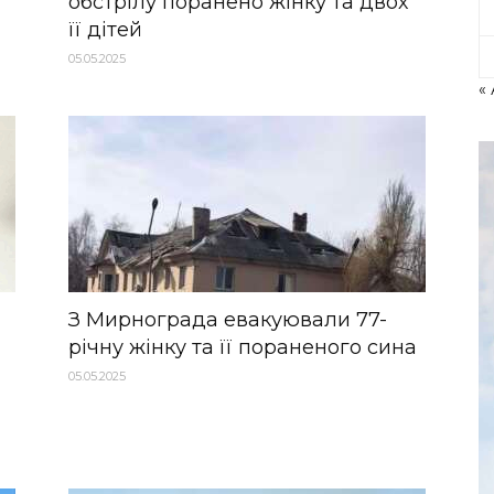
обстрілу поранено жінку та двох
її дітей
05.05.2025
«
З Мирнограда евакуювали 77-
річну жінку та її пораненого сина
05.05.2025