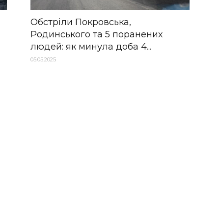
Обстріли Покровська,
Родинського та 5 поранених
людей: як минула доба 4...
05.05.2025
НАШІ КОНТАКТИ
+38 (050) 500-400-7
INFO@KAPRI.DN.UA
ТОВ Телебачення «КАПРІ»
85300
Україна, Донецька область