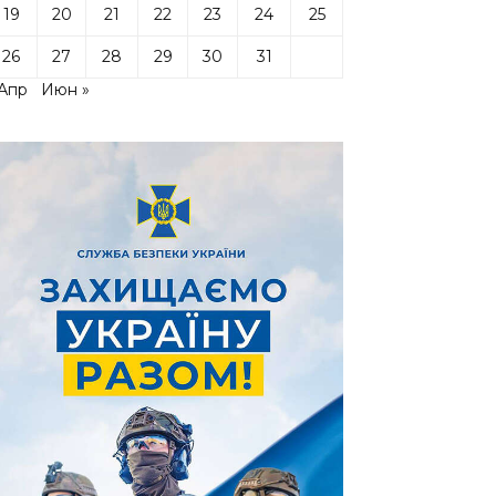
19
20
21
22
23
24
25
26
27
28
29
30
31
 Апр
Июн »