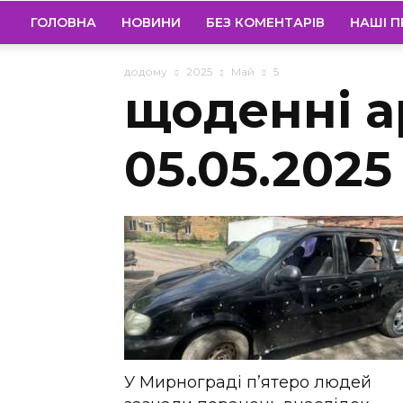
ГОЛОВНА
НОВИНИ
БЕЗ КОМЕНТАРІВ
НАШІ П
додому
2025
Май
5
щоденні а
05.05.2025
У Мирнограді п’ятеро людей