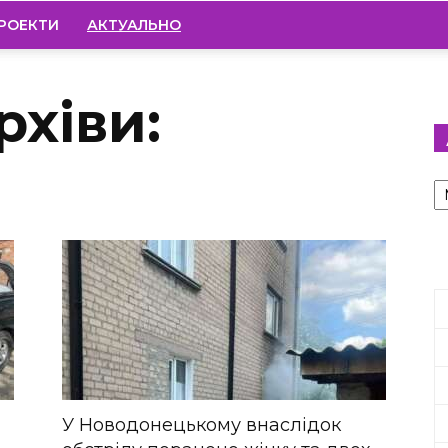
РОЕКТИ
АКТУАЛЬНО
рхіви:
А
У Новодонецькому внаслідок