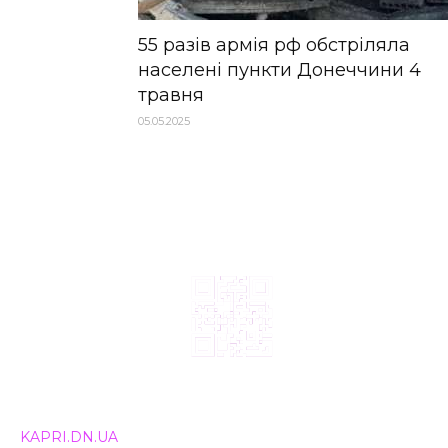
55 разів армія рф обстріляла
населені пункти Донеччини 4
травня
05.05.2025
© 2024, ТОВ Телебачення «Капрі», усі права захищені.
Всі права на матеріали, що публікуються, належать
KAPRI.DN.UA
. Використання будь-якої інформації,