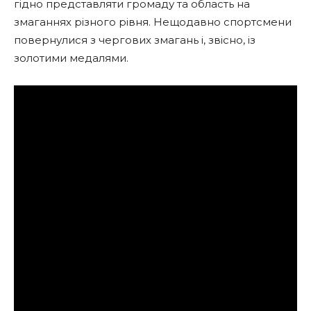
гідно представляти громаду та область на
змаганнях різного рівня. Нещодавно спортсмени
повернулися з чергових змагань і, звісно, із
золотими медалями.