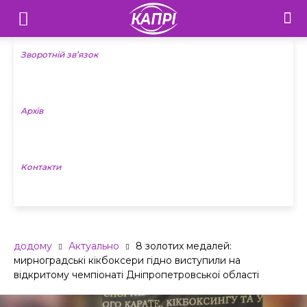
Телебачення
«Капрі»
Зворотній зв’язок
—
Архів
Новини
Донеччини
Контакти
додому
Актуально
8 золотих медалей:
мирноградські кікбоксери гідно виступили на
відкритому чемпіонаті Дніпропетровської області