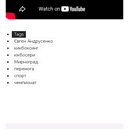
Tags
Євген Андрусенко
кикбоксинг
кікбосери
Мирноград
перемога
спорт
чемпионат