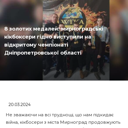
8 золотих медалей: мирноградські
кікбоксери гідно виступили на
відкритому чемпіонаті
Дніпропетровської області
20.03.2024
Не зважаючи на всі труднощі, що нам підкидає
війна, кікбосери з міста Мирноград продовжують