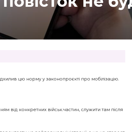
повісток не бу
ідхилив цю норму у законопроєкті про мобілізацію.
нням від конкретних військ.частин, служити там після