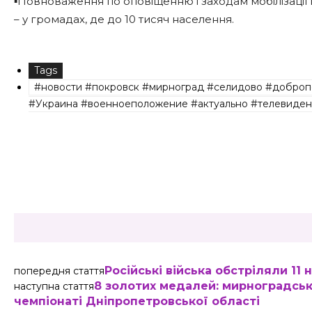
▪️Повноваження по оповіщенню і заходам мобілізації 
– у громадах, де до 10 тисяч населення.
Tags
#новости #покровск #мирноград #селидово #доброп
#Украина #военноеположение #актуально #телевиден
Share
Російські війська обстріляли 11
попередня стаття
8 золотих медалей: мирноградські
наступна стаття
чемпіонаті Дніпропетровської області