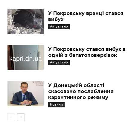
У Покровську вранці стався
вибух
Актуально
У Покровську стався вибух в
одній з багатоповерхівок
Актуально
У Донецькій області
скасовано послаблення
карантинного режиму
Новини