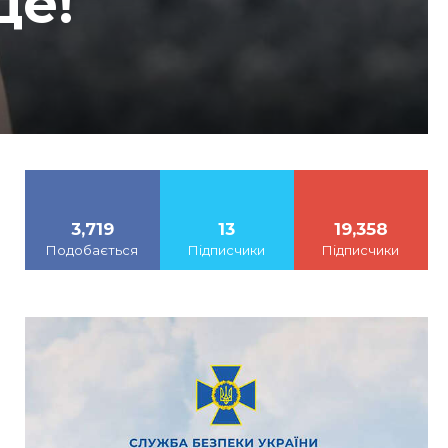
де!
3,719
13
19,358
Подобається
Підписчики
Підписчики