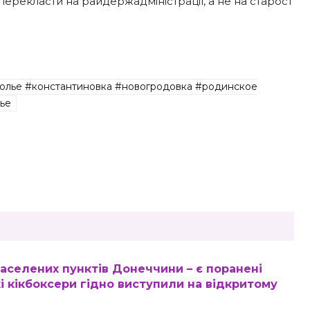
перекласти на райдержадміністрації, а не на старост
олье #константиновка #новогродовка #родинское
ье
 населених пунктів Донеччини – є поранені
 кікбоксери гідно виступили на відкритому