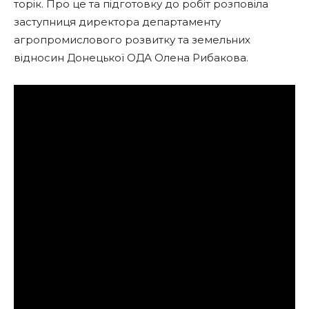
торік. Про це та підготовку до робіт розповіла
заступниця директора департаменту
агропромислового розвитку та земельних
відносин Донецької ОДА Олена Рибакова.