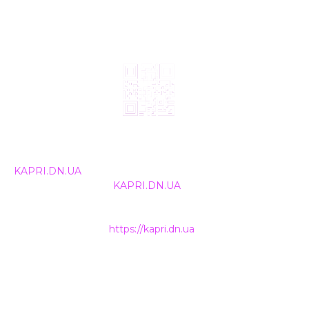
© 2024, ТОВ Телебачення «Капрі», усі права захищені.
Всі права на матеріали, що публікуються, належать
KAPRI.DN.UA
. Використання будь-якої інформації,
розміщеної на сайті
KAPRI.DN.UA
, іншими ЗМІ та
інтернет-ресурсами можливе лише за письмовою
згодою та обов'язкового розміщення прямого
гіперпосилання на
https://kapri.dn.ua
.
НАШІ КОНТАКТИ