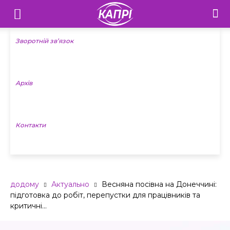
Телебачення
«Капрі»
Зворотній зв’язок
—
Архів
Новини
Донеччини
Контакти
додому
Актуально
Весняна посівна на Донеччині:
підготовка до робіт, перепустки для працівників та
критичні...