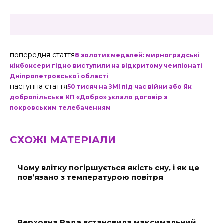
попередня стаття
8 золотих медалей: мирноградські
кікбоксери гідно виступили на відкритому чемпіонаті
Дніпропетровської області
наступна стаття
50 тисяч на ЗМІ під час війни або Як
добропільське КП «Добро» уклало договір з
покровським телебаченням
СХОЖІ МАТЕРІАЛИ
Чому влітку погіршується якість сну, і як це
пов’язано з температурою повітря
Верховна Рада встановила максимальний