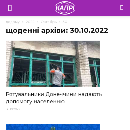
Телебачення
«Капрі»
додому
2022
Октябрь
30
щоденні архіви: 30.10.2022
—
Новини
Донеччини
Рятувальники Донеччини надають
допомогу населенню
30.10.2022