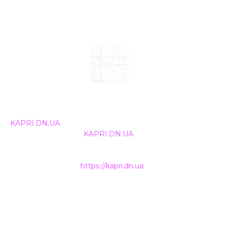
© 2024, ТОВ Телебачення «Капрі», усі права захищені.
Всі права на матеріали, що публікуються, належать
KAPRI.DN.UA
. Використання будь-якої інформації,
розміщеної на сайті
KAPRI.DN.UA
, іншими ЗМІ та
інтернет-ресурсами можливе лише за письмовою
згодою та обов'язкового розміщення прямого
гіперпосилання на
https://kapri.dn.ua
.
НАШІ КОНТАКТИ