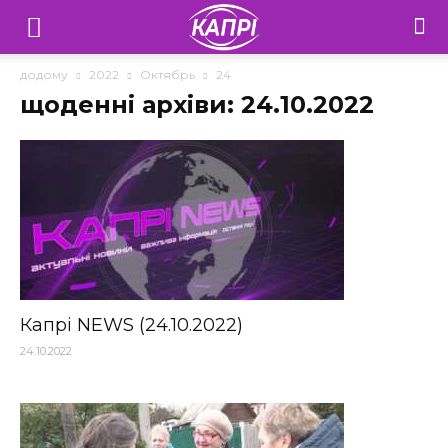
Телебачення
«Капрі»
додому
2022
Октябрь
24
щоденні архіви: 24.10.2022
—
Новини
Донеччини
Капрі NEWS (24.10.2022)
24.10.2022