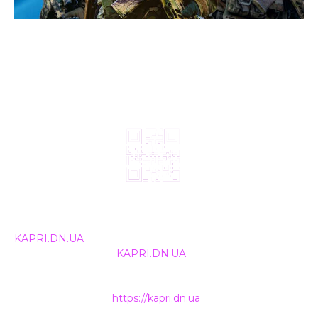
© 2024, ТОВ Телебачення «Капрі», усі права захищені.
Всі права на матеріали, що публікуються, належать
KAPRI.DN.UA
. Використання будь-якої інформації,
розміщеної на сайті
KAPRI.DN.UA
, іншими ЗМІ та
інтернет-ресурсами можливе лише за письмовою
згодою та обов'язкового розміщення прямого
гіперпосилання на
https://kapri.dn.ua
.