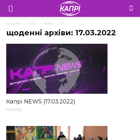
Телебачення
«Капрі»
додому
2022
Март
17
щоденні архіви: 17.03.2022
—
Новини
Донеччини
Капрі NEWS (17.03.2022)
17.03.2022