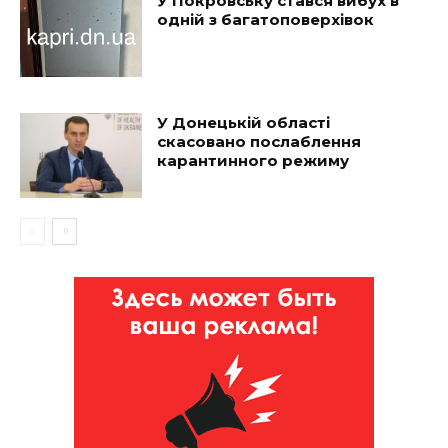
У Покровську стався вибух в
одній з багатоповерхівок
У Донецькій області
скасовано послаблення
карантинного режиму