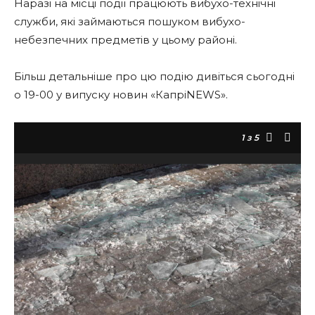
Наразі на місці події працюють вибухо-технічні
служби, які займаються пошуком вибухо-
небезпечних предметів у цьому районі.
Більш детальніше про цю подію дивіться сьогодні
о 19-00 у випуску новин «КапріNEWS».
1
з 5