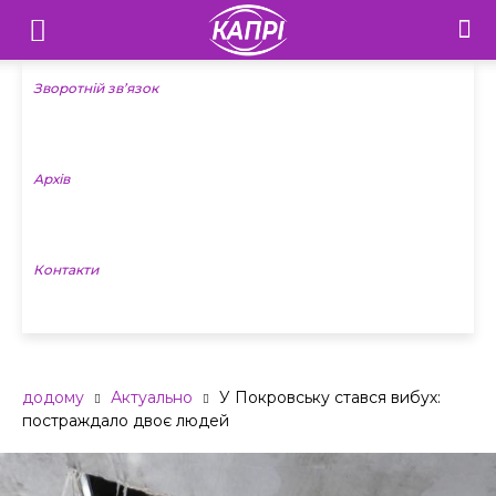
Телебачення
«Капрі»
Зворотній зв’язок
—
Архів
Новини
Донеччини
Контакти
додому
Актуально
У Покровську стався вибух:
постраждало двоє людей