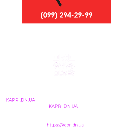
© 2024, ТОВ Телебачення «Капрі», усі права захищені.
Всі права на матеріали, що публікуються, належать
KAPRI.DN.UA
. Використання будь-якої інформації,
розміщеної на сайті
KAPRI.DN.UA
, іншими ЗМІ та
інтернет-ресурсами можливе лише за письмовою
згодою та обов'язкового розміщення прямого
гіперпосилання на
https://kapri.dn.ua
.