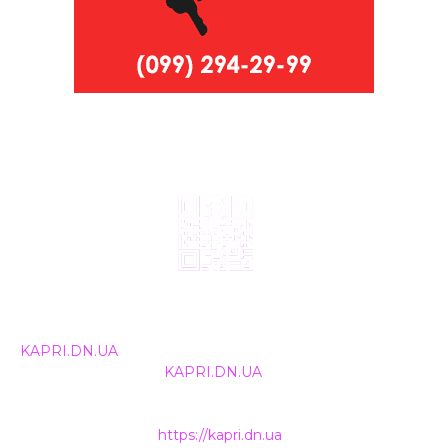
© 2024, ТОВ Телебачення «Капрі», усі права захищені.
Всі права на матеріали, що публікуються, належать
KAPRI.DN.UA
. Використання будь-якої інформації,
розміщеної на сайті
KAPRI.DN.UA
, іншими ЗМІ та
інтернет-ресурсами можливе лише за письмовою
згодою та обов'язкового розміщення прямого
гіперпосилання на
https://kapri.dn.ua
.