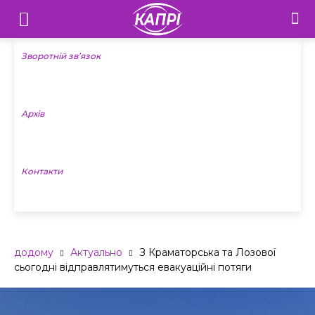
Телебачення
«Капрі»
Зворотній зв’язок
—
Архів
Новини
Донеччини
Контакти
додому
Актуально
З Краматорська та Лозової
сьогодні відправлятимуться евакуаційні потяги