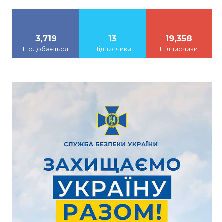
3,719
13
19,358
Подобається
Підписчики
Підписчики