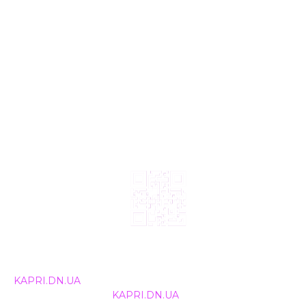
© 2024, ТОВ Телебачення «Капрі», усі права захищені.
Всі права на матеріали, що публікуються, належать
KAPRI.DN.UA
. Використання будь-якої інформації,
розміщеної на сайті
KAPRI.DN.UA
, іншими ЗМІ та