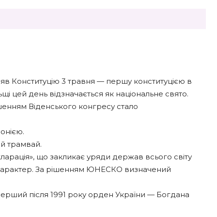
яв Конституцію 3 травня — першу конституцією в
ольщі цей день відзначається як національне свято.
ішенням Віденського конгресу стало
онією.
ий трамвай.
екларація», що закликає уряди держав всього світу
 характер. За рішенням ЮНЕСКО визначений
ерший після 1991 року орден України — Богдана