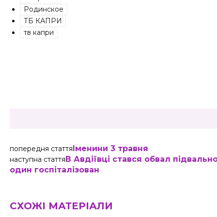
Родинское
ТБ КАПРИ
тв капри
Share
Іменини 3 травня
попередня стаття
В Авдіївці стався обвал підвальн
наступна стаття
один госпіталізован
СХОЖІ МАТЕРІАЛИ