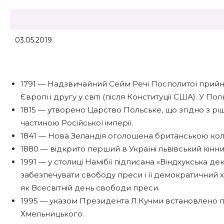
03.05.2019
1791 — Надзвичайний Сейм Речі Посполитої прийн
Європі і другу у світі (після Конституції США). У П
1815 — утворено Царство Польське, що згідно з р
частиною Російської імперії.
1841 — Нова Зеландія оголошена британською кол
1880 — відкрито перший в Україні львівський кінн
1991 — у столиці Намібії підписана «Віндхукська д
забезпечувати свободу преси і її демократичний
як Всесвітній день свободи преси.
1995 — указом Президента Л.Кучми встановлено п
Хмельницького.