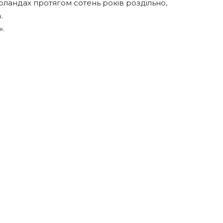
рландах протягом сотень років роздільно,
.
».