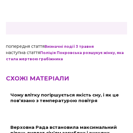
попередня стаття
Визначні події 3 травня
наступна стаття
Поліція Покровська розшукує жінку, яка
стала жертвою грабіжника
СХОЖІ МАТЕРІАЛИ
Чому влітку погіршується якість сну, і як це
пов’язано з температурою повітря
Верховна Рада встановила максимальний
рівень виплат сім’ям загиблих і зниклих