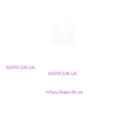
© 2024, ТОВ Телебачення «Капрі», усі права захищені.
Всі права на матеріали, що публікуються, належать
KAPRI.DN.UA
. Використання будь-якої інформації,
розміщеної на сайті
KAPRI.DN.UA
, іншими ЗМІ та
інтернет-ресурсами можливе лише за письмовою
згодою та обов'язкового розміщення прямого
гіперпосилання на
https://kapri.dn.ua
.
НАШІ КОНТАКТИ