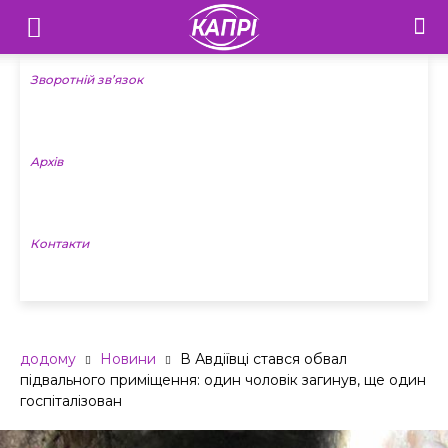
Телебачення
«Капрі»
Зворотній зв’язок
—
Архів
Новини
Донеччини
Контакти
додому
Новини
В Авдіївці стався обвал
підвального приміщення: один чоловік загинув, ще один
госпіталізован