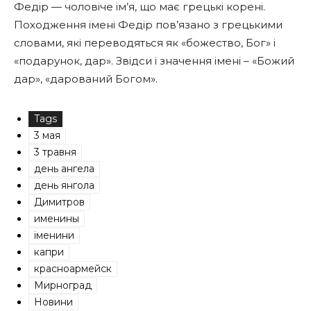
Федір — чоловіче ім’я, що має грецькі корені.
Походження імені Федір пов’язано з грецькими
словами, які переводяться як «божество, Бог» і
«подарунок, дар». Звідси і значення імені – «Божий
дар», «дарований Богом».
Tags
3 мая
3 травня
день ангела
день янгола
Димитров
именины
іменини
капри
красноармейск
Мирноград
Новини