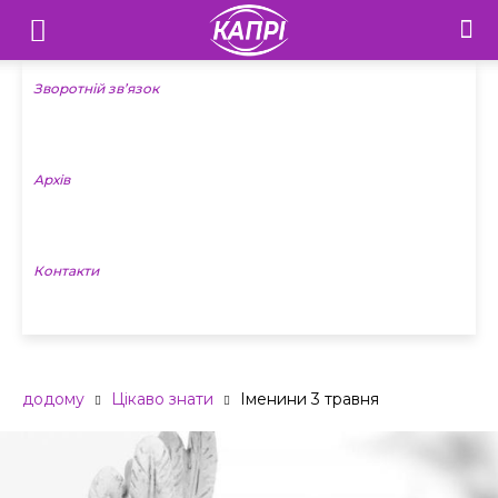
Телебачення
«Капрі»
Зворотній зв’язок
—
Архів
Новини
Донеччини
Контакти
додому
Цікаво знати
Іменини 3 травня