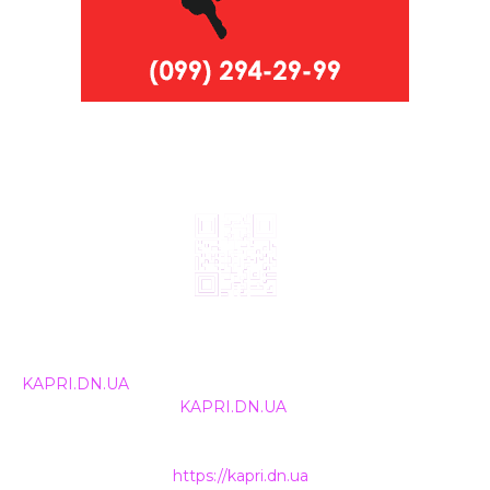
© 2024, ТОВ Телебачення «Капрі», усі права захищені.
Всі права на матеріали, що публікуються, належать
KAPRI.DN.UA
. Використання будь-якої інформації,
розміщеної на сайті
KAPRI.DN.UA
, іншими ЗМІ та
інтернет-ресурсами можливе лише за письмовою
згодою та обов'язкового розміщення прямого
гіперпосилання на
https://kapri.dn.ua
.