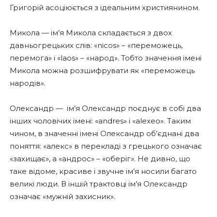
Григорій асоціюється з ідеальним християнином.
Микола — ім’я Микола складається з двох
давньогрецьких слів: «nicos» – «переможець,
перемога» і «laos» – «народ». Тобто значення імені
Микола можна розшифрувати як «переможець
народів».
Олександр — ім’я Олександр поєднує в собі два
інших чоловічих імені: «andres» і «alexeo». Таким
чином, в значенні імені Олександр об’єднані два
поняття: «алекс» в перекладі з грецького означає
«захищає», а «андрос» – «оберіг». Не дивно, що
таке відоме, красиве і звучне ім’я носили багато
великі люди. В іншій трактовці ім’я Олександр
означає «мужній захисник».