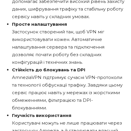
допомагає забезпечити високий рівень захисту
даних, шифрування трафіку та стабільну роботу
сервісу навіть у складних умовах.
Просте налаштування
Застосунок створений так, щоб VPN міг
використовувати кожен. Автоматичне
налаштування сервера та підключення
дозволяє почати роботу без складних
конфігурацій і технічних знань.
Стійкість до блокувань та DPI
AmneziaVPN підтримує сучасні VPN-протоколи
та технології обфускації трафіку. Завдяки цьому
сервіс працює навіть у мережах із жорсткими
обмеженнями, фільтрацією та DPI-
блокуваннями.
Гнучкість використання
Користувачі можуть не лише працювати через
застосунок Amnezia, а й створювати власний