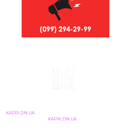
© 2024, ТОВ Телебачення «Капрі», усі права захищені.
Всі права на матеріали, що публікуються, належать
KAPRI.DN.UA
. Використання будь-якої інформації,
розміщеної на сайті
KAPRI.DN.UA
, іншими ЗМІ та
інтернет-ресурсами можливе лише за письмовою