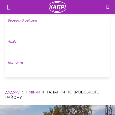
Телебачення
«Капрі»
Зворотній зв’язок
—
Архів
Новини
Донеччини
Контакти
додому
Новини
ТАЛАНТИ ПОКРОВСЬКОГО
РАЙОНУ