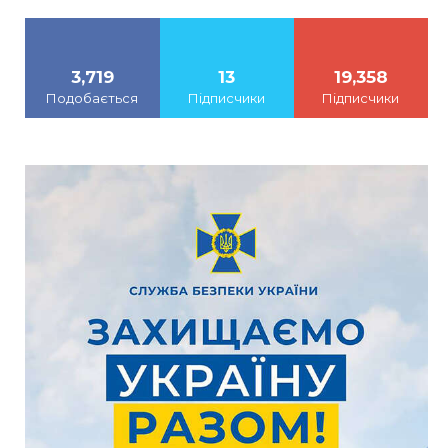
3,719
13
19,358
Подобається
Підписчики
Підписчики