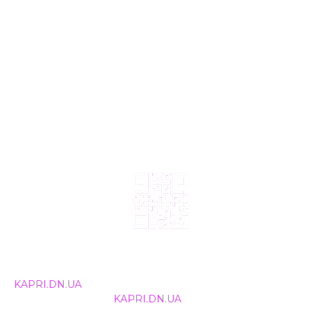
© 2024, ТОВ Телебачення «Капрі», усі права захищені.
Всі права на матеріали, що публікуються, належать
KAPRI.DN.UA
. Використання будь-якої інформації,
розміщеної на сайті
KAPRI.DN.UA
, іншими ЗМІ та