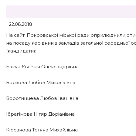
22.08.2018
На сайті Покровської міської ради оприлюднили спис
на посаду керівників закладів загальної середньої о
(кандидати):
Бакун Євгенія Олександрівна
Борзова Любов Миколаївна
Воротинцева Любов Іванівна
Ібрагімова Нігяр Доріанівна
Кірсанова Тетяна Михайлівна