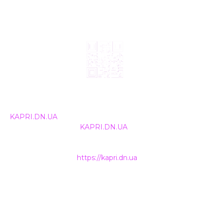
© 2024, ТОВ Телебачення «Капрі», усі права захищені.
Всі права на матеріали, що публікуються, належать
KAPRI.DN.UA
. Використання будь-якої інформації,
розміщеної на сайті
KAPRI.DN.UA
, іншими ЗМІ та
інтернет-ресурсами можливе лише за письмовою
згодою та обов'язкового розміщення прямого
гіперпосилання на
https://kapri.dn.ua
.
НАШІ КОНТАКТИ