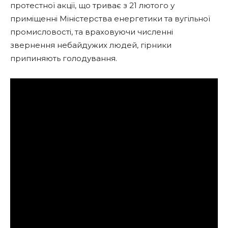
протестної акції, що триває з 21 лютого у
приміщенні Міністерства енергетики та вугільної
промисловості, та враховуючи численні
звернення небайдужих людей, гірники
припиняють голодування.