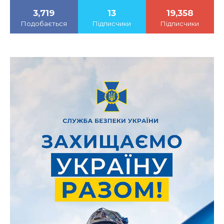
3,719
13
19,358
Подобається
Підписчики
Підписчики