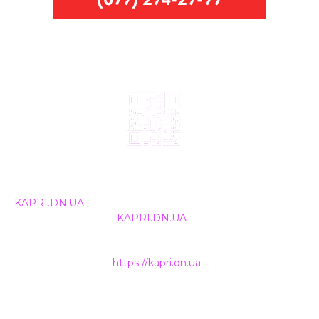
© 2024, ТОВ Телебачення «Капрі», усі права захищені.
Всі права на матеріали, що публікуються, належать
KAPRI.DN.UA
. Використання будь-якої інформації,
розміщеної на сайті
KAPRI.DN.UA
, іншими ЗМІ та
інтернет-ресурсами можливе лише за письмовою
згодою та обов'язкового розміщення прямого
гіперпосилання на
https://kapri.dn.ua
.