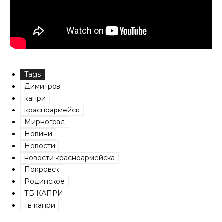
Tags
Димитров
капри
красноармейск
Мирноград
Новини
Новости
новости красноармейска
Покровск
Родинское
ТБ КАПРИ
тв капри