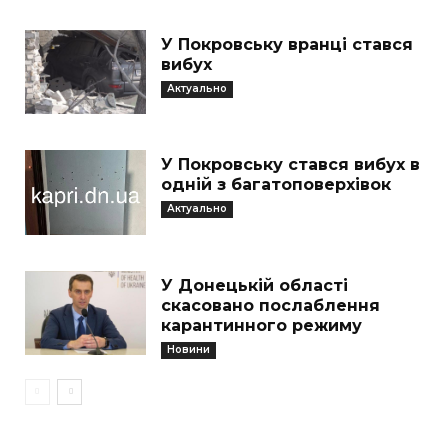
У Покровську вранці стався
вибух
Актуально
У Покровську стався вибух в
одній з багатоповерхівок
Актуально
У Донецькій області
скасовано послаблення
карантинного режиму
Новини