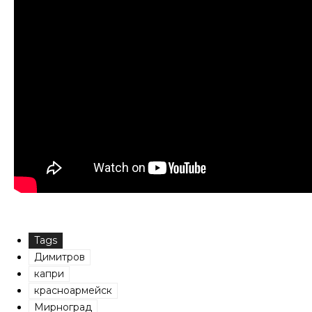
Tags
Димитров
капри
красноармейск
Мирноград