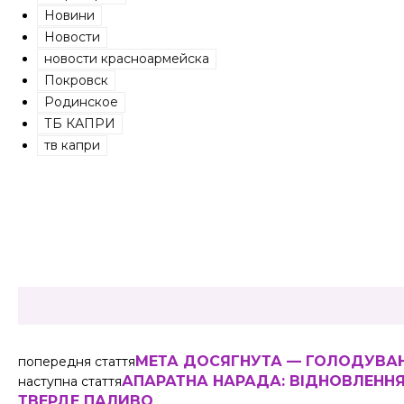
Новини
Новости
новости красноармейска
Покровск
Родинское
ТБ КАПРИ
тв капри
Share
МЕТА ДОСЯГНУТА — ГОЛОДУВА
попередня стаття
АПАРАТНА НАРАДА: ВІДНОВЛЕНН
наступна стаття
ТВЕРДЕ ПАЛИВО