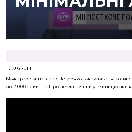
МІНІМАЛЬНІ
02.03.2018
Міністр юстиції Павло Петренко виступив з ініціативо
до 2 000 гривень. Про це він заявив у п’ятницю під ч