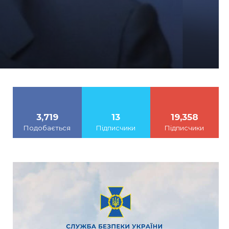
3,719
13
19,358
Подобається
Підписчики
Підписчики