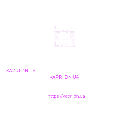
© 2024, ТОВ Телебачення «Капрі», усі права захищені.
Всі права на матеріали, що публікуються, належать
KAPRI.DN.UA
. Використання будь-якої інформації,
розміщеної на сайті
KAPRI.DN.UA
, іншими ЗМІ та
інтернет-ресурсами можливе лише за письмовою
згодою та обов'язкового розміщення прямого
гіперпосилання на
https://kapri.dn.ua
.
НАШІ КОНТАКТИ