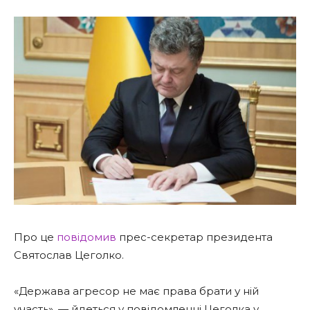
Про це
повідомив
прес-секретар президента
Святослав Цеголко.
«Держава агресор не має права брати у ній
участь», — йдеться у повідомленні Цеголка у