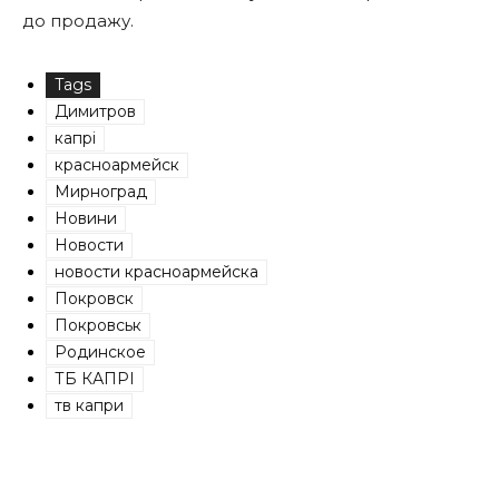
до продажу.
Tags
Димитров
капрі
красноармейск
Мирноград
Новини
Новости
новости красноармейска
Покровск
Покровськ
Родинское
ТБ КАПРІ
тв капри