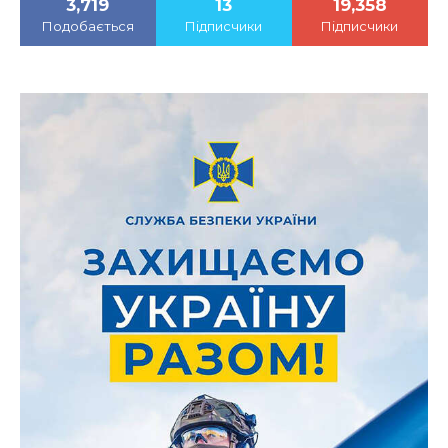
3,719
13
19,358
Подобається
Підписчики
Підписчики