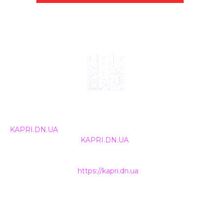
© 2024, ТОВ Телебачення «Капрі», усі права захищені.
Всі права на матеріали, що публікуються, належать
KAPRI.DN.UA
. Використання будь-якої інформації,
розміщеної на сайті
KAPRI.DN.UA
, іншими ЗМІ та
інтернет-ресурсами можливе лише за письмовою
згодою та обов'язкового розміщення прямого
гіперпосилання на
https://kapri.dn.ua
.
НАШІ КОНТАКТИ