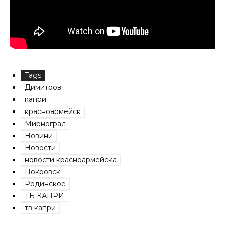
Tags
Димитров
капри
красноармейск
Мирноград
Новини
Новости
новости красноармейска
Покровск
Родинское
ТБ КАПРИ
тв капри