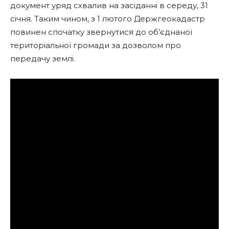
документ уряд схвалив на засіданні в середу, 31
січня. Таким чином, з 1 лютого Держгеокадастр
повинен спочатку звернутися до об’єднаної
територіальної громади за дозволом про
передачу землі.