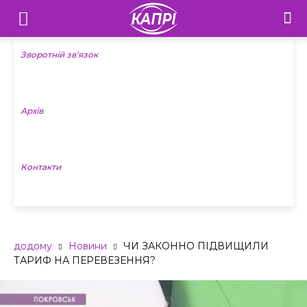
Телебачення
«Капрі»
Зворотній зв’язок
—
Архів
Новини
Донеччини
Контакти
додому
Новини
ЧИ ЗАКОННО ПІДВИЩИЛИ
ТАРИФ НА ПЕРЕВЕЗЕННЯ?